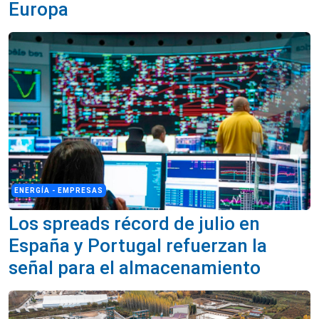
Europa
ENERGÍA - EMPRESAS
Los spreads récord de julio en
España y Portugal refuerzan la
señal para el almacenamiento