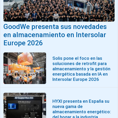
GoodWe presenta sus novedades
en almacenamiento en Intersolar
Europe 2026
Solis pone el foco en las
soluciones de retrofit para
almacenamiento y la gestión
energética basada en IA en
Intersolar Europe 2026
HYXI presenta en España su
nueva gama de
almacenamiento energético:
del hogar a la industria