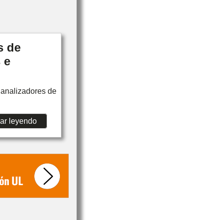
s de
 e
analizadores de
ar leyendo