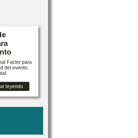
de
ara
ento
bal Factor para
d del evento,
tal.
ar leyendo