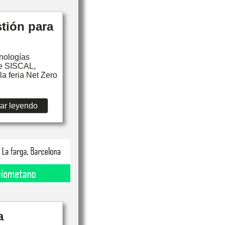
tión para
cnologías
de SISCAL,
a feria Net Zero
ar leyendo
a