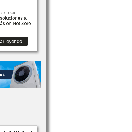
e con su
 soluciones a
más en Net Zero
ar leyendo