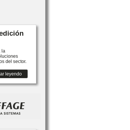
edición
 la
oluciones
s del sector.
ar leyendo