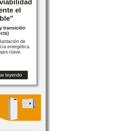
viabilidad
nte el
ble"
y transición
cts)
lantación de
cia energética.
jes clave.
ar leyendo