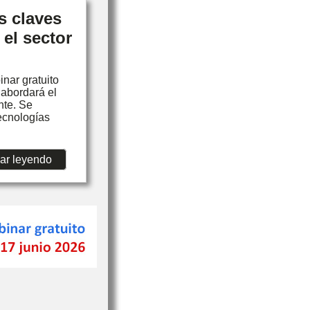
s claves
el sector
inar gratuito
abordará el
nte. Se
tecnologías
ar leyendo