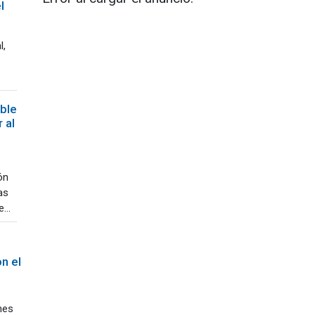
l
l,
ble
 al
ón
as
...
n el
nes