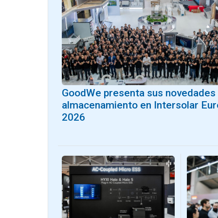
GoodWe presenta sus novedades
almacenamiento en Intersolar Eu
2026