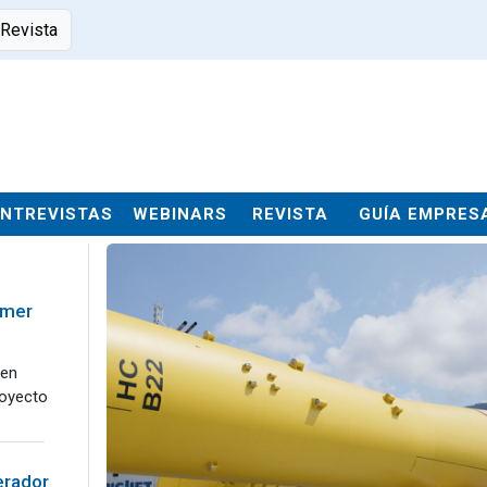
 Revista
ENTREVISTAS
WEBINARS
REVISTA
GUÍA EMPRES
imer
 en
royecto
erador