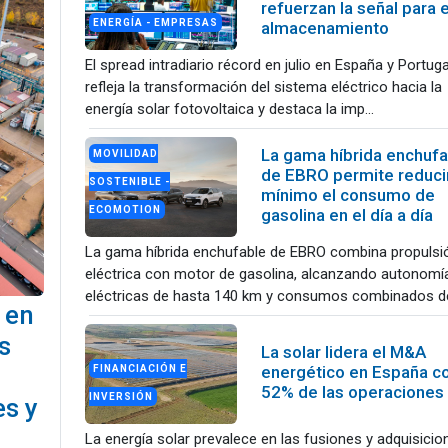
refuerzan la señal para e
ENERGÍA - EMPRESAS
almacenamiento
El spread intradiario récord en julio en España y Portuga
refleja la transformación del sistema eléctrico hacia la
energía solar fotovoltaica y destaca la imp...
La gama híbrida enchufa
MOVILIDAD
de EBRO permite reducir
SOSTENIBLE -
mínimo el consumo de
ECOMOTION
gasolina en el día a día
La gama híbrida enchufable de EBRO combina propulsi
eléctrica con motor de gasolina, alcanzando autonomí
eléctricas de hasta 140 km y consumos combinados de
 en
s
La solar lidera el M&A
energético en España co
FINANCIACIÓN E
52% de las operaciones
INVERSIÓN
es y
La energía solar prevalece en las fusiones y adquisicio