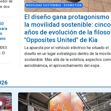
eedor de
MOVILIDAD SOSTENIBLE - ECOMOTION
de dos
El diseño gana protagonismo
la movilidad sostenible: cinco
50
para
años de evolución de la filoso
on
ano
"Opposites United" de Kia
FIDES
La apuesta por el vehículo eléctrico ha situado el
. El
diseño en un lugar estratégico dentro de la movili
sostenible. Más allá de la estética, aspectos com
aerodinámica, el aprovechamiento del espa...
026