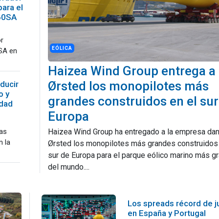
para el
-60SA
or
EÓLICA
0SA en
Haizea Wind Group entrega a
Ørsted los monopilotes más
ducir
o y
grandes construidos en el sur
idad
Europa
las
Haizea Wind Group ha entregado a la empresa da
n la
Ørsted los monopilotes más grandes construidos 
sur de Europa para el parque eólico marino más g
del mundo....
Los spreads récord de ju
en España y Portugal