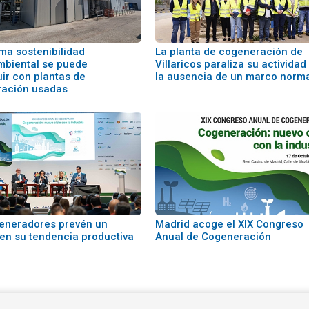
ma sostenibilidad
La planta de cogeneración de
biental se puede
Villaricos paraliza su actividad
ir con plantas de
la ausencia de un marco norma
ación usadas
eneradores prevén un
Madrid acoge el XIX Congreso
en su tendencia productiva
Anual de Cogeneración