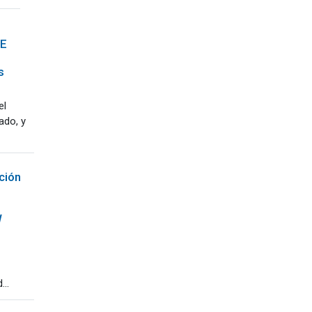
OE
s
el
ado, y
ción
W
..