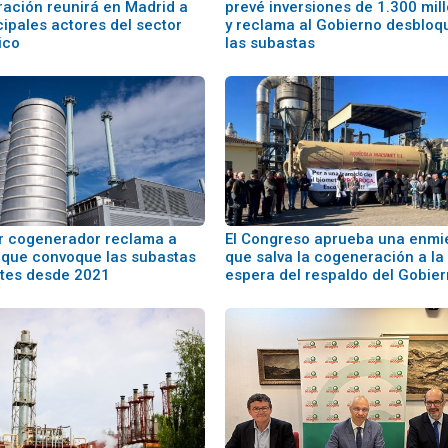
ación reunirá en Madrid a
prevé inversiones de 1.300 mil
cipales actores del sector
y reclama al Gobierno desbloq
ico
las subastas
or cogenerador reclama a
El Congreso aprueba una enm
que convoque las subastas
que salva la cogeneración a la
tes desde 2021
espera del respaldo del Gobie