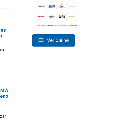
les
n
Ver Online
n
ia
0 MW
geno
izar