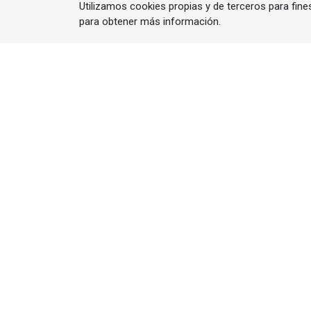
Utilizamos cookies propias y de terceros para fine
para obtener más información.
Energética 21
Noticias |
Artículos |
Agenda |
Entrevist
Webinars |
Revista |
Guía Empresas |
Mediakit |
Nosotros |