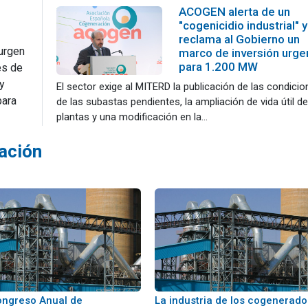
ACOGEN alerta de un
"cogenicidio industrial" y
reclama al Gobierno un
 urgen
marco de inversión urge
para 1.200 MW
es de
y
El sector exige al MITERD la publicación de las condicio
para
de las subastas pendientes, la ampliación de vida útil de
plantas y una modificación en la...
ación
Congreso Anual de
La industria de los cogenerad