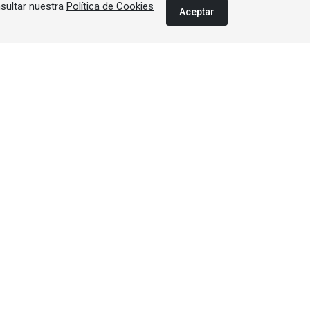
nsultar nuestra
Política de Cookies
Aceptar
Última edición
 |
 |
ergética - CAE |
rsión |
Gas |
s renovables |
 |
Solar |
Vídeos |