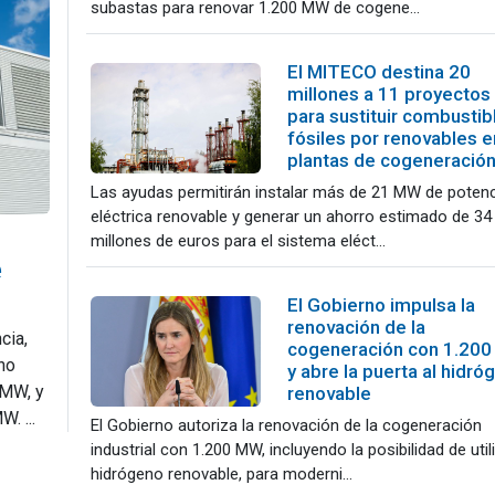
subastas para renovar 1.200 MW de cogene...
El MITECO destina 20
millones a 11 proyectos
para sustituir combustib
fósiles por renovables e
plantas de cogeneració
Las ayudas permitirán instalar más de 21 MW de potenc
eléctrica renovable y generar un ahorro estimado de 34
millones de euros para el sistema eléct...
e
El Gobierno impulsa la
renovación de la
cia,
cogeneración con 1.20
cho
y abre la puerta al hidró
 MW, y
renovable
. ...
El Gobierno autoriza la renovación de la cogeneración
industrial con 1.200 MW, incluyendo la posibilidad de util
hidrógeno renovable, para moderni...