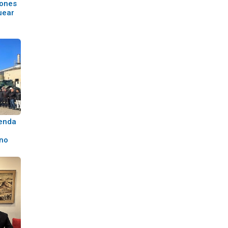
lones
uear
ienda
rno