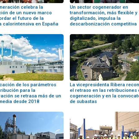
neración celebra la
Un sector cogenerador en
ción de un nuevo marco
transformación, más flexible y
rdar el futuro de la
digitalizado, impulsa la
a calorintensiva en España
descarbonización competitiva
icación de los parámetros
La vicepresidenta Ribera reco
tribución para la
el retraso en las retribuciones 
ación se retrasa más de un
cogeneración y en la convocat
media desde 2018
de subastas