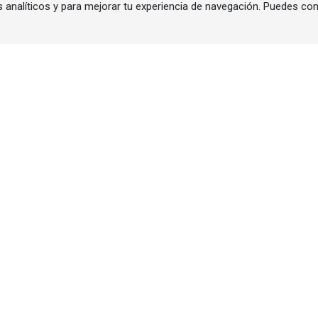
s analíticos y para mejorar tu experiencia de navegación. Puedes co
Secciones Noticias
as |
Almacenamiento |
América Latina |
Autoconsumo
Bioenergía: biomasa y biometano |
Cogeneración
Descarbonización |
Digitalización |
Eficiencia en
Energía - Empresas |
Eólica |
Financiación e Inve
Grupos electrógenos |
Hidrógeno renovable |
Má
Movilidad sostenible - Ecomotion |
Política energética y normativa |
Redes eléctricas