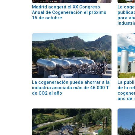
Madrid acogerá el XX Congreso
La coge
Anual de Cogeneración el próximo
publica
15 de octubre
para abo
industri
La cogeneración puede ahorrar a la
La publ
industria asociada más de 46.000 T
de la re
de CO2 al año
cogener
año de 