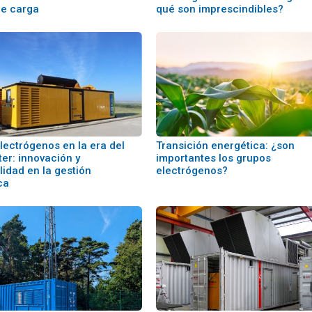
e carga
qué son imprescindibles?
lectrógenos en la era del
Transición energética: ¿son
er: innovación y
importantes los grupos
lidad en la gestión
electrógenos?
ca