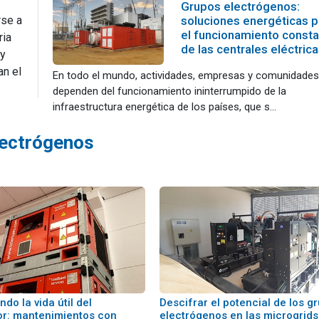
Grupos electrógenos:
rse a
soluciones energéticas p
el funcionamiento const
ria
de las centrales eléctric
 y
an el
En todo el mundo, actividades, empresas y comunidades
dependen del funcionamiento ininterrumpido de la
infraestructura energética de los países, que s...
lectrógenos
do la vida útil del
Descifrar el potencial de los g
r: mantenimientos con
electrógenos en las microgrids