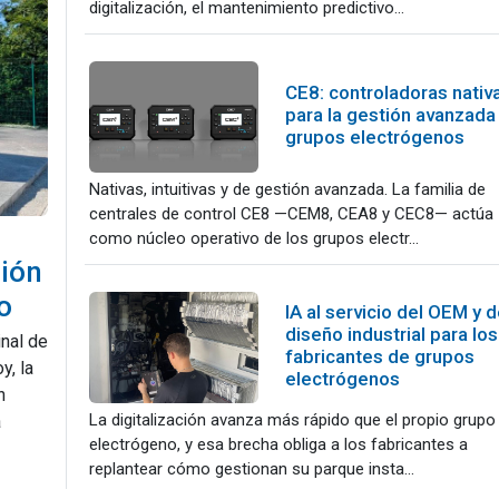
digitalización, el mantenimiento predictivo...
CE8: controladoras nativ
para la gestión avanzada
grupos electrógenos
Nativas, intuitivas y de gestión avanzada. La familia de
centrales de control CE8 —CEM8, CEA8 y CEC8— actúa
como núcleo operativo de los grupos electr...
ción
o
IA al servicio del OEM y d
diseño industrial para los
inal de
fabricantes de grupos
y, la
electrógenos
n
La digitalización avanza más rápido que el propio grupo
a
electrógeno, y esa brecha obliga a los fabricantes a
replantear cómo gestionan su parque insta...