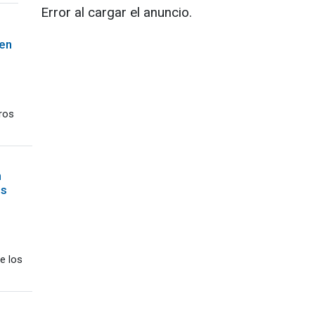
Error al cargar el anuncio.
 en
tros
n
os
e los