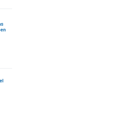
as
 en
el