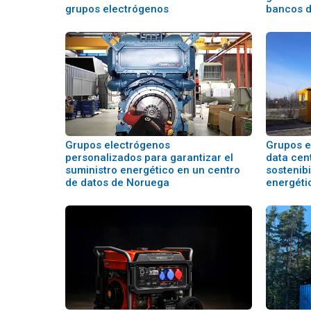
grupos electrógenos
bancos d
Grupos electrógenos
Grupos e
personalizados para garantizar el
data cent
suministro energético en un centro
sostenibi
de datos de Noruega
energéti