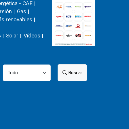
ergética - CAE |
rsión |
Gas |
s renovables |
 |
Solar |
Vídeos |
Buscar