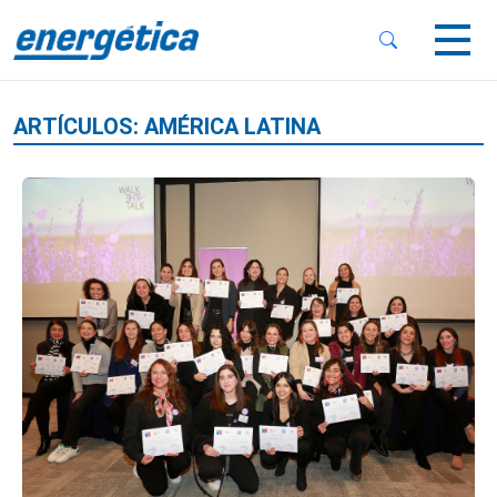
 Sub-Menu
 Sub-Menu
ARTÍCULOS: AMÉRICA LATINA
 Sub-Menu