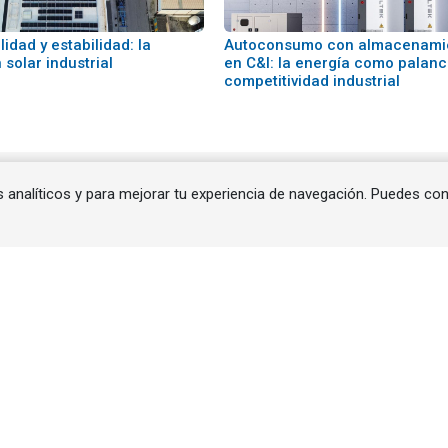
lidad y estabilidad: la
Autoconsumo con almacenami
solar industrial
en C&I: la energía como palan
competitividad industrial
 al cargar el anuncio.
s analíticos y para mejorar tu experiencia de navegación. Puedes co
Secciones Noticias
as |
Almacenamiento |
América Latina |
Autoconsumo
Bioenergía: biomasa y biometano |
Cogeneración