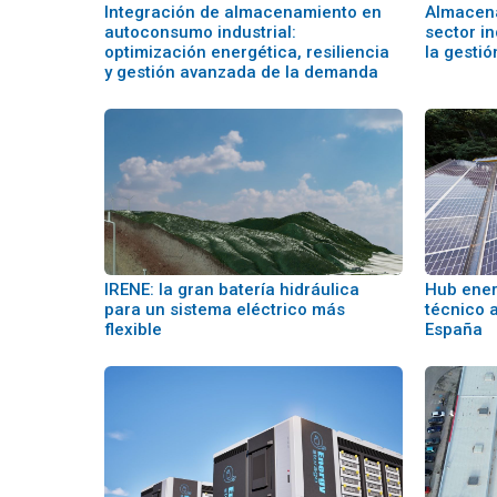
Integración de almacenamiento en
Almacena
autoconsumo industrial:
sector i
optimización energética, resiliencia
la gesti
y gestión avanzada de la demanda
IRENE: la gran batería hidráulica
Hub ener
para un sistema eléctrico más
técnico a
flexible
España