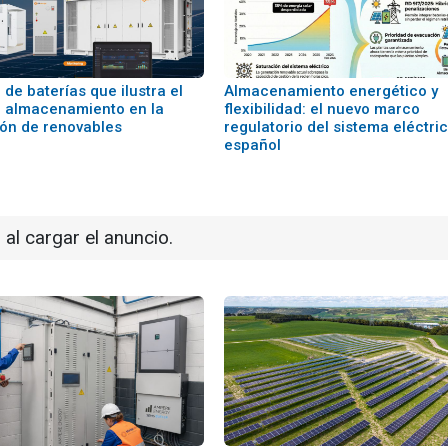
 de baterías que ilustra el
Almacenamiento energético y
l almacenamiento en la
flexibilidad: el nuevo marco
ión de renovables
regulatorio del sistema eléctri
español
 al cargar el anuncio.