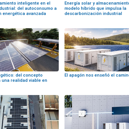
miento inteligente en el
Energía solar y almacenamiento
ndustrial: del autoconsumo a
modelo híbrido que impulsa la
ón energética avanzada
descarbonización industrial
gético: del concepto
El apagón nos enseñó el camin
 una realidad viable en