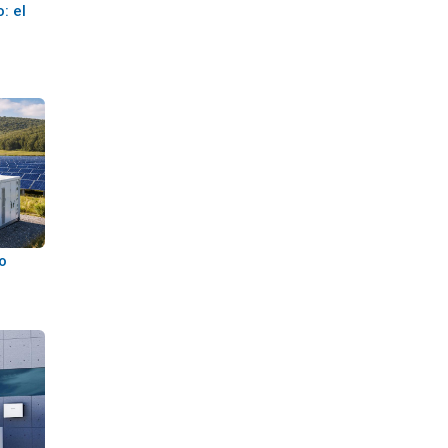
: el
o