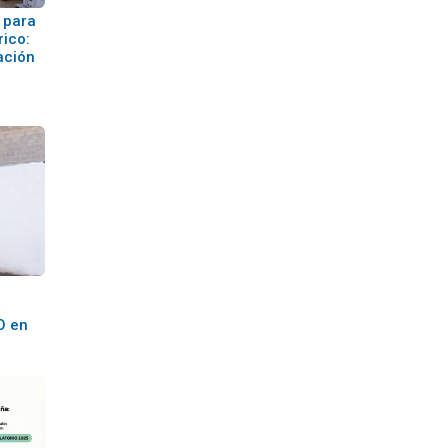
 para
rico:
ación
O en