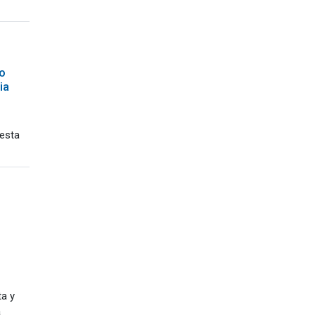
o
ia
 esta
ta y
a