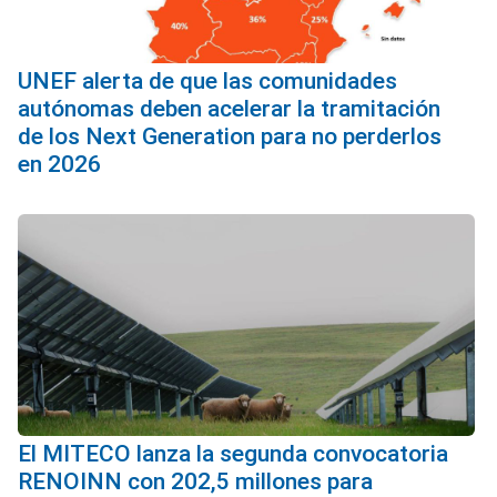
UNEF alerta de que las comunidades
autónomas deben acelerar la tramitación
de los Next Generation para no perderlos
en 2026
El MITECO lanza la segunda convocatoria
RENOINN con 202,5 millones para