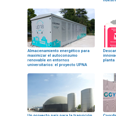
nuestr
Almacenamiento energético para
Descar
maximizar el autoconsumo
innova
renovable en entornos
planta
universitarios: el proyecto UPNA
Un proyecto país para la transición
Coordi