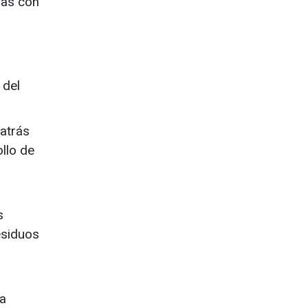
bas con
 del
atrás
llo de
s
esiduos
va