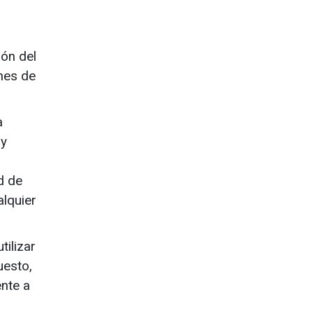
ón del
ones de
a
 y
d de
lquier
tilizar
uesto,
ente a