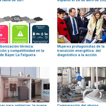
a tabla de surf
español el 28 de abril de 20
bonización térmica:
Mujeres protagonistas de la
ción y competitividad en la
transición energética: del
 de Bayer La Felguera
diagnóstico a la acción
nar para optimizar: la nueva
Comparación del ahorro