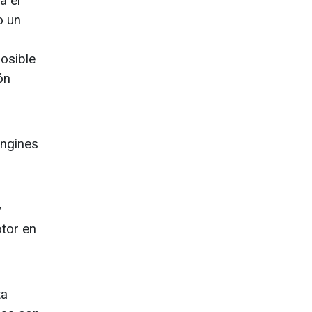
a el
o un
posible
ón
Engines
y
otor en
ta