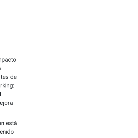
impacto
a
ntes de
rking:
l
ejora
ón está
tenido