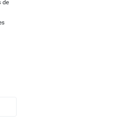
s de
es