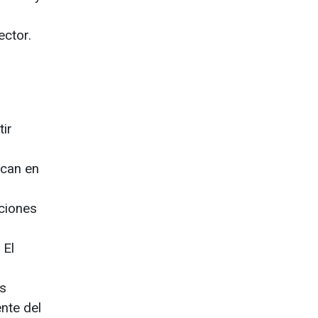
ector.
tir
ican en
ciones
 El
os
nte del