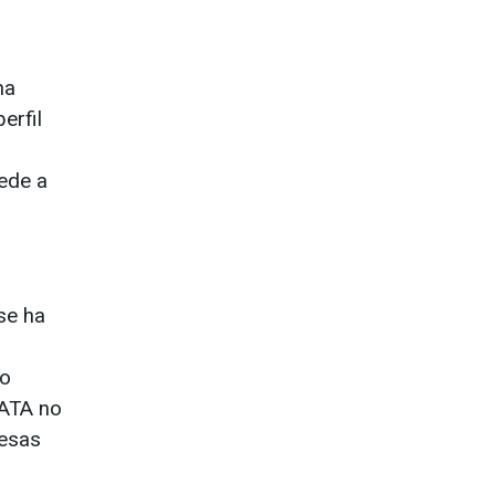
na
erfil
cede a
se ha
ro
DATA no
resas