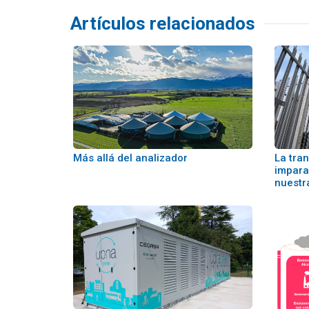
Artículos relacionados
Más allá del analizador
La tra
impara
nuestr