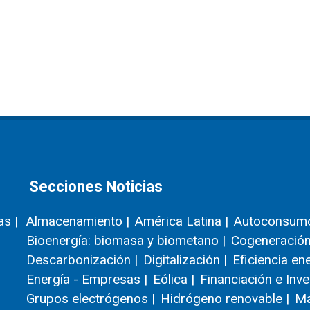
Secciones Noticias
as |
Almacenamiento |
América Latina |
Autoconsumo
Bioenergía: biomasa y biometano |
Cogeneración
Descarbonización |
Digitalización |
Eficiencia en
Energía - Empresas |
Eólica |
Financiación e Inve
Grupos electrógenos |
Hidrógeno renovable |
Má