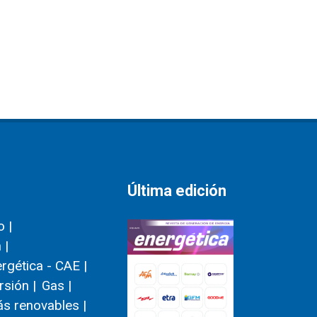
Última edición
 |
 |
ergética - CAE |
rsión |
Gas |
s renovables |