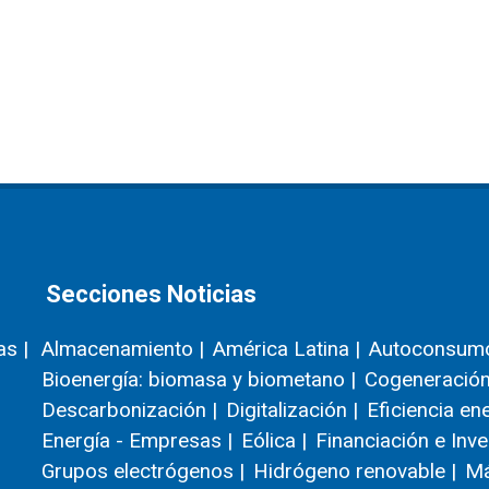
Secciones Noticias
as |
Almacenamiento |
América Latina |
Autoconsumo
Bioenergía: biomasa y biometano |
Cogeneración
Descarbonización |
Digitalización |
Eficiencia en
Energía - Empresas |
Eólica |
Financiación e Inve
Grupos electrógenos |
Hidrógeno renovable |
Má