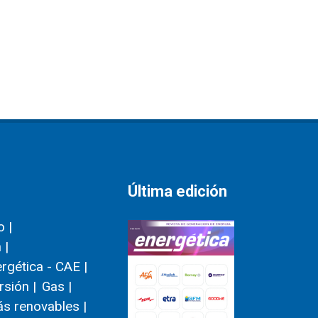
Última edición
 |
 |
ergética - CAE |
rsión |
Gas |
s renovables |