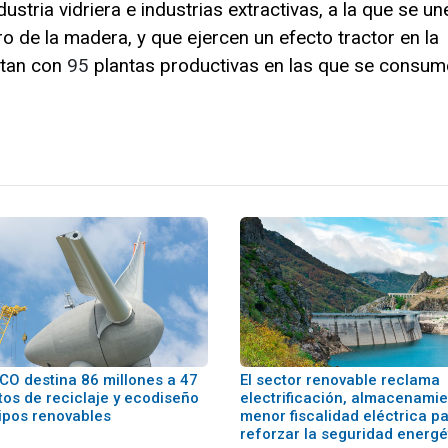
dustria vidriera e industrias extractivas, a la que se u
o de la madera, y que ejercen un efecto tractor en la
ntan con
95
plantas productivas en las que se consum
ECO destina 86 millones a 47
El sector renovable reclama
tos de reciclaje y ecodiseño
electrificación, almacenamie
ipos renovables
menor fiscalidad eléctrica p
reforzar la seguridad energé