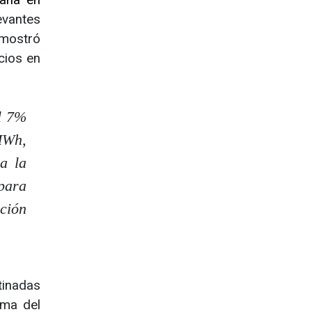
evantes
, mostró
cios en
l 7%
/MWh,
a la
para
ición
tinadas
rma del