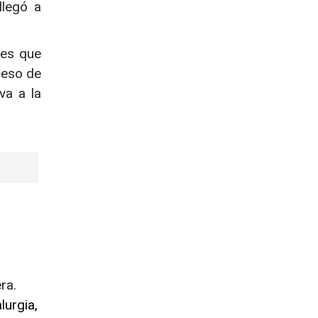
legó a
tes que
ceso de
va a la
ra.
lurgia,