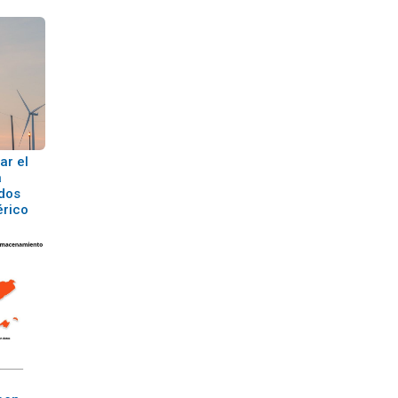
ar el
a
idos
érico