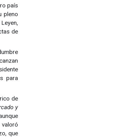
ro país
u pleno
 Leyen,
ctas de
idumbre
lcanzan
esidente
es para
rico de
rcado y
 aunque
 valoró
zo, que