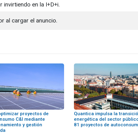
invirtiendo en la I+D+i.
or al cargar el anuncio.
ptimizar proyectos de
Quantica impulsa la transici
nsumo C&I mediante
energética del sector públic
namiento y gestión
81 proyectos de autoconsu
ada