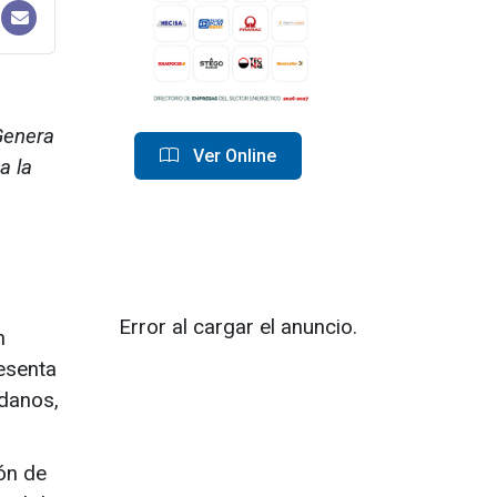
Genera
Ver Online
a la
Error al cargar el anuncio.
n
esenta
adanos,
ón de