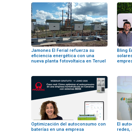
Jamones El Ferial refuerza su
Bling 
eficiencia energética con una
solare
nueva planta fotovoltaica en Teruel
empres
Optimización del autoconsumo con
El aut
baterías en una empresa
redes,