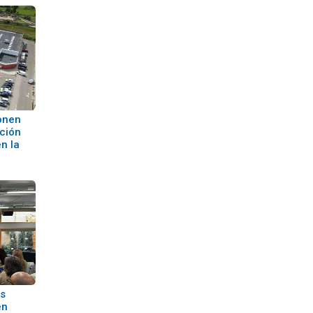
onen
ción
n la
s
en