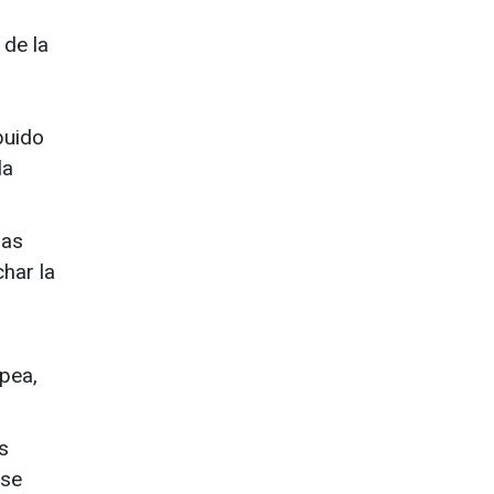
 de la
buido
la
jas
har la
a
opea,
s
 se