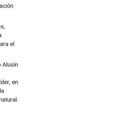
lación
s,
a
ara el
 Alusín
lder, en
la
natural.