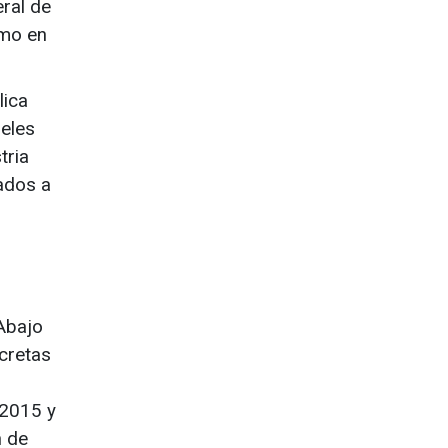
ral de
umo en
lica
geles
tria
ados a
 Abajo
cretas
 2015 y
n de