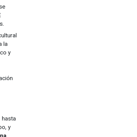
se
E
s.
ultural
a la
ico y
zación
n hasta
o, y
rna