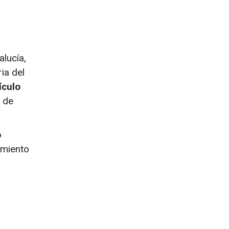
lucía,
ria del
ículo
 de
o
amiento