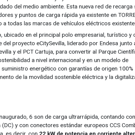
idado del medio ambiente. Esta nueva red de recarga 
adores y puntos de carga rápida ya existente en TORR
 a todas las marcas de vehículos eléctricos existente
ubicado en el principal polo empresarial, turístico y c
 del proyecto eCitySevilla, liderado por Endesa junto 
illa y el PCT Cartuja, para convertir al Parque Científ
stenibilidad a nivel internacional y en un modelo de
n suministro energético con garantías de origen 100%
mento de la movilidad sostenible eléctrica y la digitali
naugurado, 6 son de carga ultrarrápida, contando co
ua (DC) y con conectores estándar europeos CCS Comb
a, es decir, con
22 kW de potencia en corriente alte