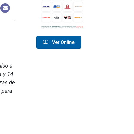
Ver Online
ulso a
a y 14
azas de
 para