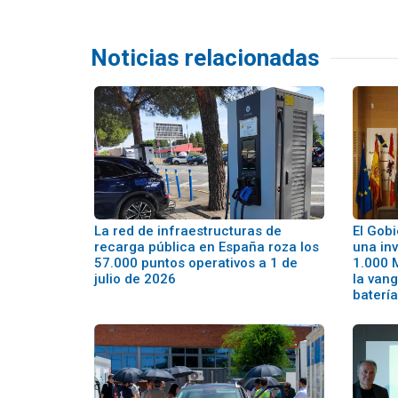
Noticias relacionadas
La red de infraestructuras de
El Gobi
recarga pública en España roza los
una inv
57.000 puntos operativos a 1 de
1.000 
julio de 2026
la van
batería