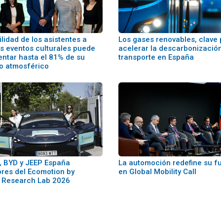
lidad de los asistentes a
Los gases renovables, clave
s eventos culturales puede
acelerar la descarbonización
entar hasta el 81% de su
transporte en España
o atmosférico
 BYD y JEEP España
La automoción redefine su f
res del Ecomotion by
en Global Mobility Call
 Research Lab 2026