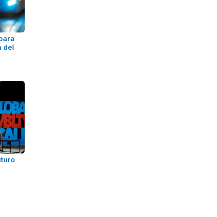
 para
 del
uturo