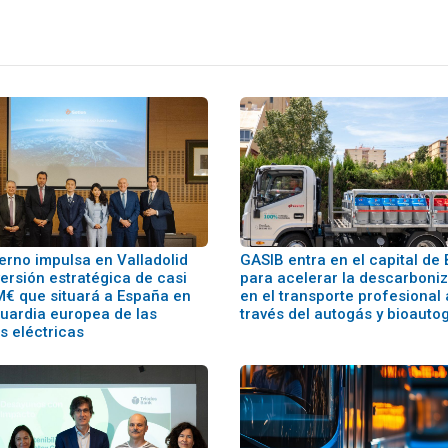
erno impulsa en Valladolid
GASIB entra en el capital de
ersión estratégica de casi
para acelerar la descarboni
M€ que situará a España en
en el transporte profesional 
guardia europea de las
través del autogás y bioauto
s eléctricas