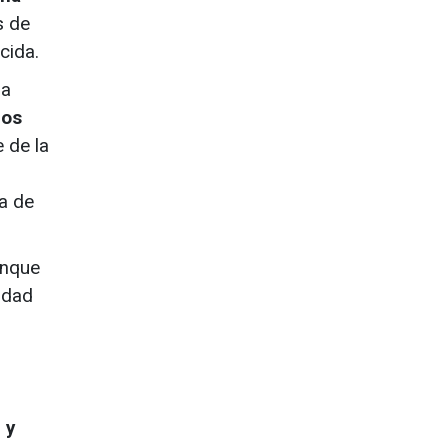
s de
cida.
ra
los
 de la
ta de
unque
cidad
 y