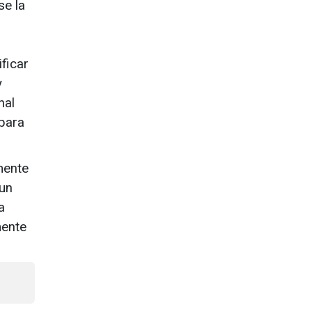
se la
ficar
y
nal
 para
mente
 un
a
mente