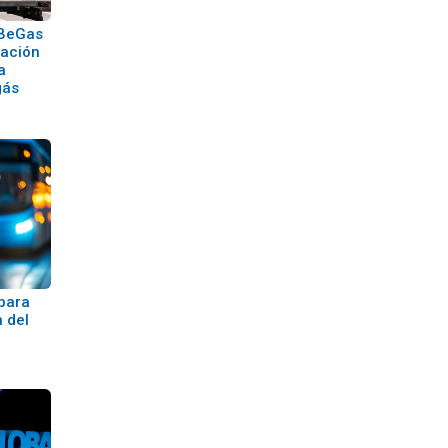
 BeGas
zación
a
gás
 para
 del