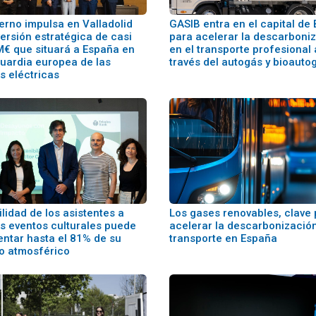
erno impulsa en Valladolid
GASIB entra en el capital de
ersión estratégica de casi
para acelerar la descarboni
M€ que situará a España en
en el transporte profesional 
guardia europea de las
través del autogás y bioauto
s eléctricas
lidad de los asistentes a
Los gases renovables, clave
s eventos culturales puede
acelerar la descarbonización
entar hasta el 81% de su
transporte en España
o atmosférico