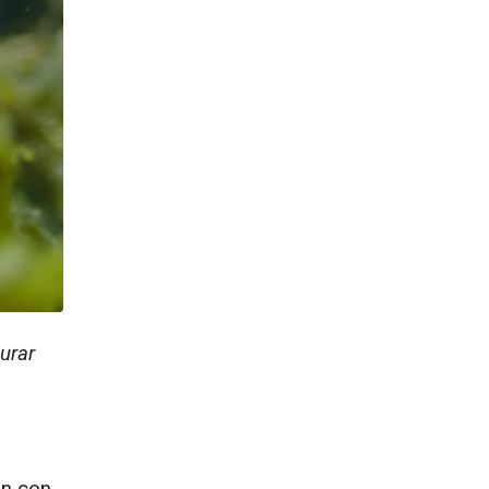
aurar
ón con