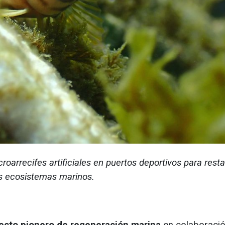
roarrecifes artificiales en puertos deportivos para rest
los ecosistemas marinos.
ecto pionero de regeneración marina
en colaboraci