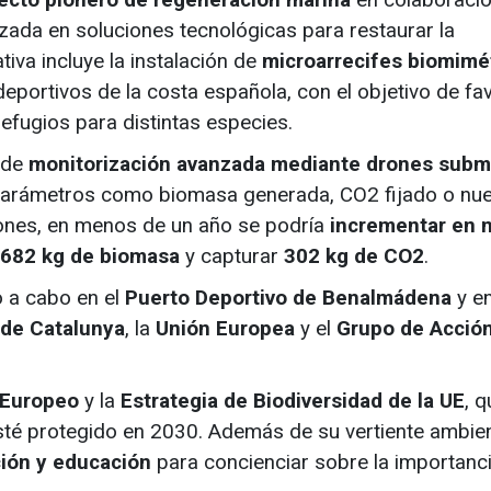
zada en soluciones tecnológicas para restaurar la
tiva incluye la instalación de
microarrecifes biomimé
eportivos de la costa española, con el objetivo de fa
efugios para distintas especies.
 de
monitorización avanzada mediante drones subm
 parámetros como biomasa generada, CO2 fijado o nu
ones, en menos de un año se podría
incrementar en 
682 kg de biomasa
y capturar
302 kg de CO2
.
o a cabo en el
Puerto Deportivo de Benalmádena
y e
 de Catalunya
, la
Unión Europea
y el
Grupo de Acción
 Europeo
y la
Estrategia de Biodiversidad de la UE
, q
té protegido en 2030. Además de su vertiente ambient
ción y educación
para concienciar sobre la importanc