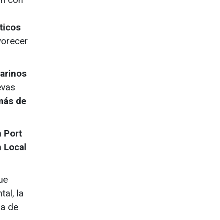
ticos
vorecer
arinos
evas
más de
n
Port
 Local
ue
al, la
ia de