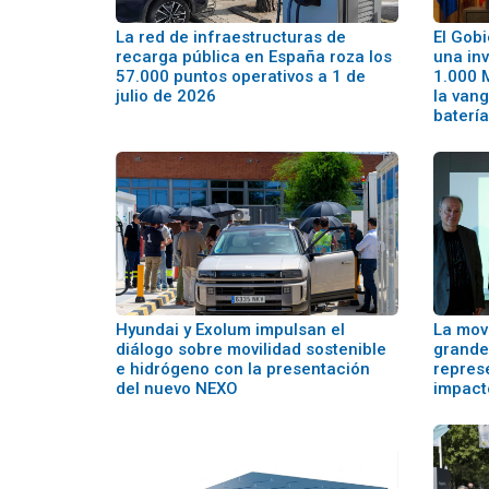
La red de infraestructuras de
El Gobi
recarga pública en España roza los
una inv
57.000 puntos operativos a 1 de
1.000 
julio de 2026
la van
batería
Hyundai y Exolum impulsan el
La movi
diálogo sobre movilidad sostenible
grande
e hidrógeno con la presentación
repres
del nuevo NEXO
impact