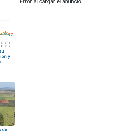
Error al cargar el anuncio.
su
ión y
o
s de