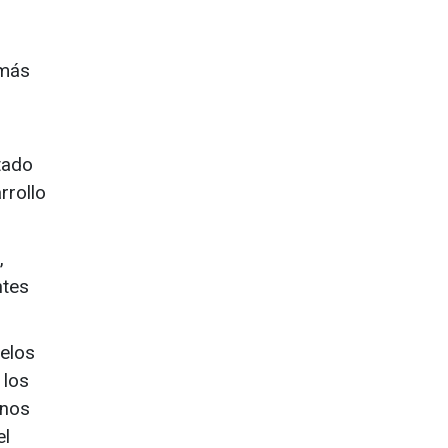
 más
tado
rrollo
,
ntes
delos
 los
rnos
el