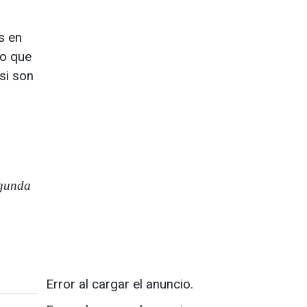
s en
do que
si son
egunda
Error al cargar el anuncio.