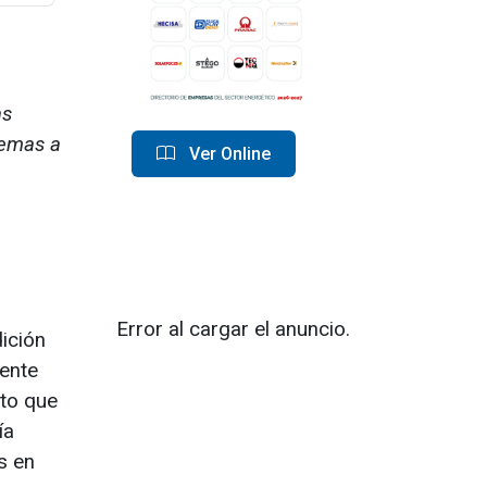
as
temas a
Ver Online
Error al cargar el anuncio.
ición
rente
eto que
ía
s en