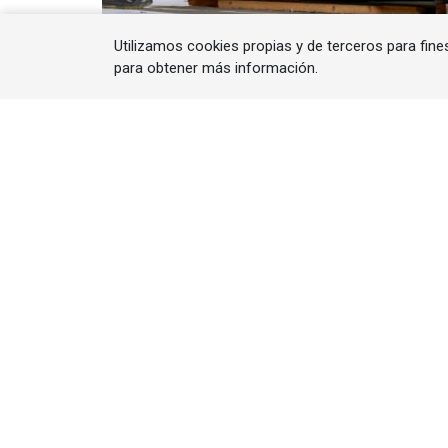
Utilizamos cookies propias y de terceros para fine
para obtener más información.
La empresa entrega a Fusion for Energy el a
60SA en Japón. Este sistema de vacío de al
Sener
ha completado y entregado a Fusion
hidrógeno desarrollado para el reactor 
en el Instituto Max Planck de Física del 
junto con el resto de los elementos del s
El desarrollo forma parte del
Pellet Laun
contribuir al control del plasma mediante