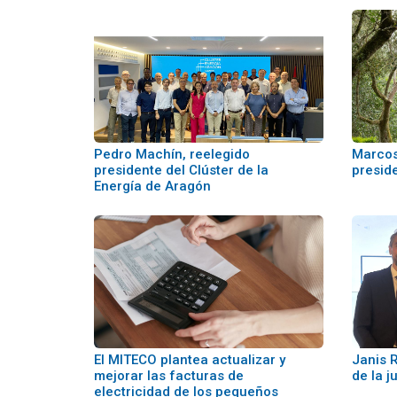
Pedro Machín, reelegido
Marcos
presidente del Clúster de la
presid
Energía de Aragón
El MITECO plantea actualizar y
Janis 
mejorar las facturas de
de la j
electricidad de los pequeños