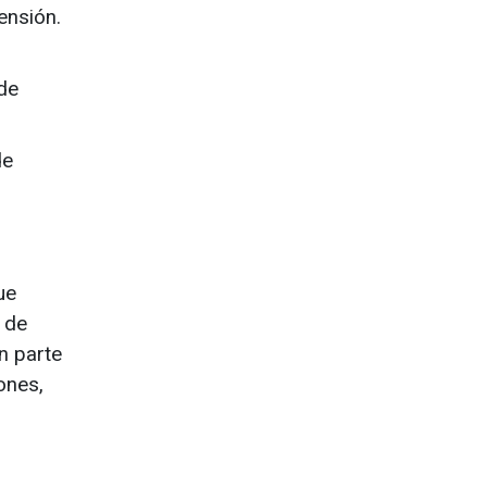
ensión.
de
de
ue
 de
an parte
ones,