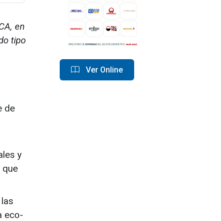
NCA, en
do tipo
Ver Online
e de
ales y
e que
 las
a eco-