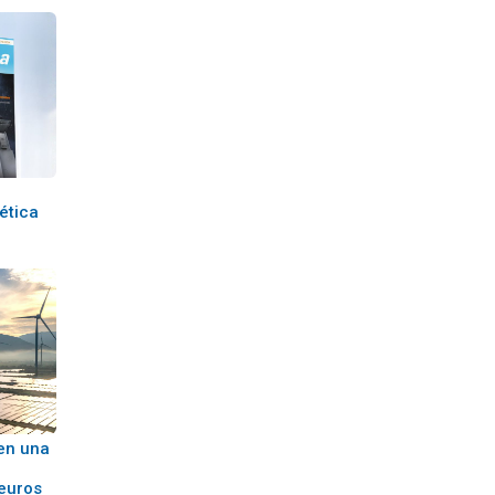
gética
en una
 euros