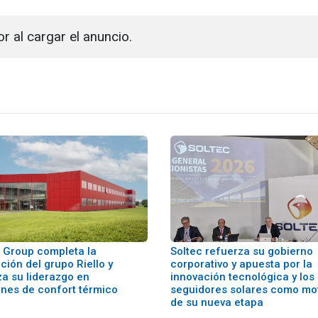
or al cargar el anuncio.
n Group completa la
Soltec refuerza su gobierno
ción del grupo Riello y
corporativo y apuesta por la
za su liderazgo en
innovación tecnológica y los
ones de confort térmico
seguidores solares como mo
de su nueva etapa