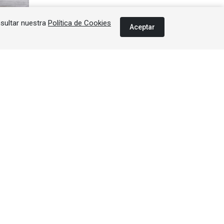
nsultar nuestra
Política de Cookies
Aceptar
ón JT-
usión.
Error al cargar el anuncio.
s de
tra ya
Error al cargar el anuncio.
bado
tar y