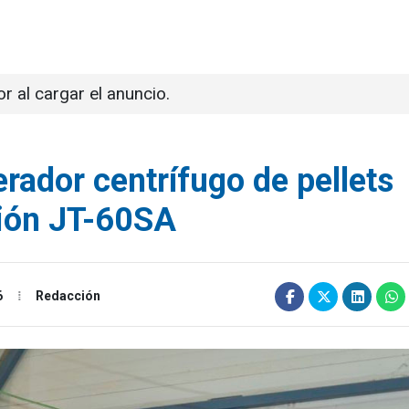
or al cargar el anuncio.
erador centrífugo de pellets
sión JT-60SA
6
Redacción