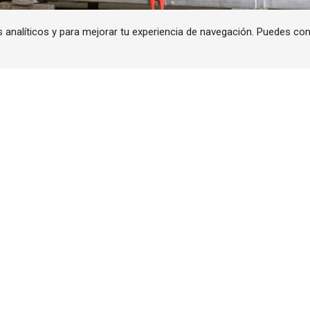
s analíticos y para mejorar tu experiencia de navegación. Puedes co
celerador centrífugo de pellets para el reactor de fusi
ta precisión es clave para el avance de la energía de f
 for Energy (F4E) el acelerador centrífugo de pellet
de fusión JT-60SA, en Japón. El componente se encuen
Plasma (IPP), en Alemania, donde será integrado y pro
istema de lanzamiento de pellets.
ching System
(PLS), un sistema concebido para alimen
 la inyección de pellets congelados de hidrógeno a