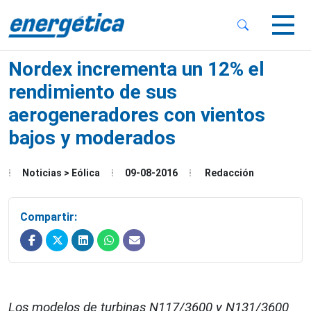
 Sub-Menu
 Sub-Menu
Nordex incrementa un 12% el
rendimiento de sus
aerogeneradores con vientos
bajos y moderados
 Sub-Menu
Noticias > Eólica
09-08-2016
Redacción
Compartir:
Los modelos de turbinas N117/3600 y N131/3600