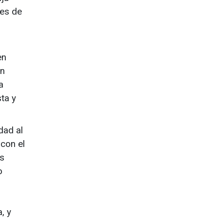
nes de
en
un
a
ta y
dad al
 con el
as
o
, y