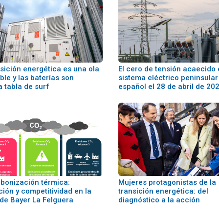
nsición energética es una ola
El cero de tensión acaecido 
ble y las baterías son
sistema eléctrico peninsular
a tabla de surf
español el 28 de abril de 20
bonización térmica:
Mujeres protagonistas de la
ción y competitividad en la
transición energética: del
 de Bayer La Felguera
diagnóstico a la acción