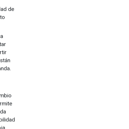
dad de
nto
ca
tar
tir
están
anda.
ambio
ermite
ada
bilidad
aja