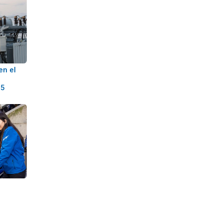
en el
25