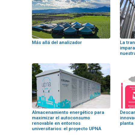
Más allá del analizador
La tra
impara
nuestr
Almacenamiento energético para
Descar
maximizar el autoconsumo
innova
renovable en entornos
planta
universitarios: el proyecto UPNA