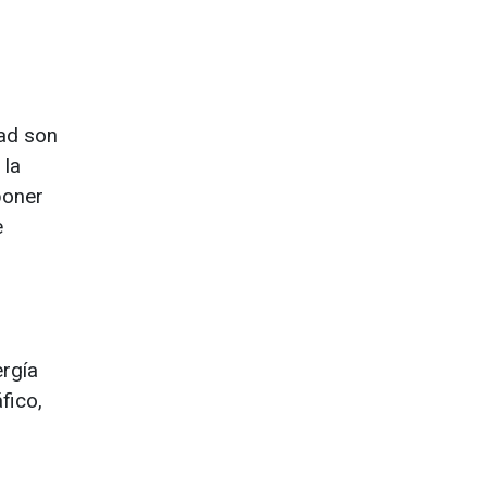
dad son
 la
poner
e
ergía
fico,