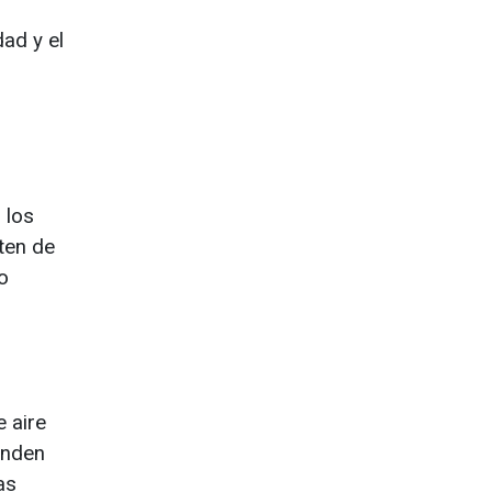
ad y el
 los
ten de
o
e aire
enden
as