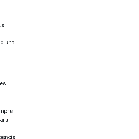
La
no una
nes
empre
para
gencia