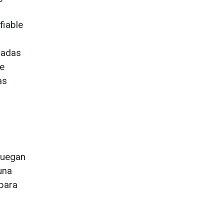
fiable
ladas
de
as
juegan
una
 para