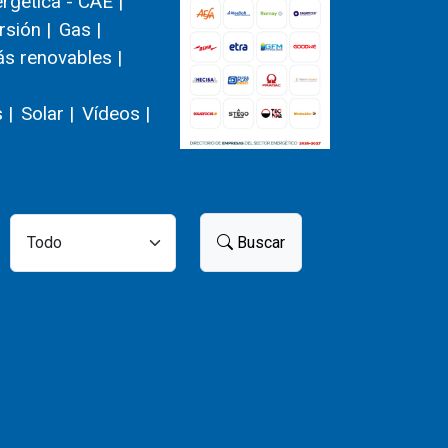
ergética - CAE |
rsión |
Gas |
s renovables |
 |
Solar |
Vídeos |
Buscar