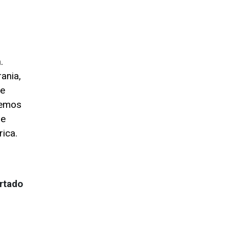
.
ania,
te
hemos
ue
rica.
rtado