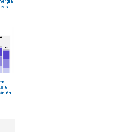
nergía
ress
zca
uí a
ición