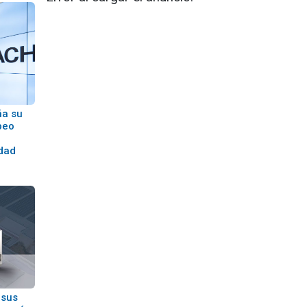
ña su
peo
idad
 sus