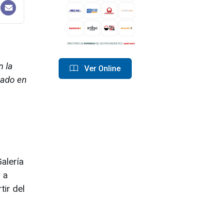
n la
Ver Online
uado en
alería
 a
tir del