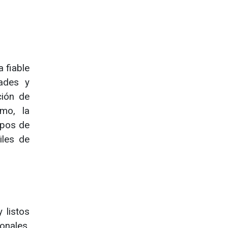
 fiable
dades y
ción de
smo, la
ipos de
iles de
 listos
onales,