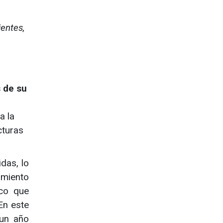
ientes,
s de su
a la
cturas
das, lo
imiento
ico que
En este
 un año