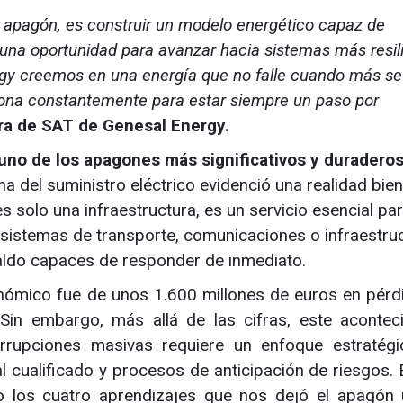
n apagón, es construir un modelo energético capaz de
s una oportunidad para avanzar hacia sistemas más resil
rgy creemos en una energía que no falle cuando más se
iona constantemente para estar siempre un paso por
ra de SAT de Genesal Energy.
 uno de los apagones más significativos y duradero
na del suministro eléctrico evidenció una realidad bien
es solo una infraestructura, es un servicio esencial par
, sistemas de transporte, comunicaciones o infraestru
aldo capaces de responder de inmediato.
nómico fue de unos 1.600 millones de euros en pérdi
 Sin embargo, más allá de las cifras, este acontec
errupciones masivas requiere un enfoque estratég
 cualificado y procesos de anticipación de riesgos. 
o los cuatro aprendizajes que nos dejó el apagón