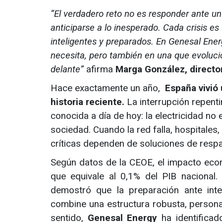
“El verdadero reto no es responder ante u
anticiparse a lo inesperado. Cada crisis e
inteligentes y preparados. En Genesal Ene
necesita, pero también en una que evoluc
delante”
afirma
Marga González, directo
Hace exactamente un año,
España vivió
historia reciente.
La interrupción repenti
conocida a día de hoy: la electricidad no 
sociedad. Cuando la red falla, hospitales
críticas dependen de soluciones de resp
Según datos de la CEOE, el impacto eco
que equivale al 0,1% del PIB nacional.
demostró que la preparación ante int
combine una estructura robusta, personal
sentido,
Genesal Energy
ha identificad