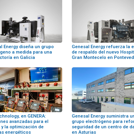
l Energy diseña un grupo
Genesal Energy refuerza la 
ógeno a medida para una
de respaldo del nuevo Hospit
ctoría en Galicia
Gran Montecelo en Ponteved
chnology, en GENERA:
Genesal Energy suministra u
ones avanzadas para el
grupo electrógeno para refor
 y la optimización de
seguridad de un centro de d
as energéticos
en Asturias