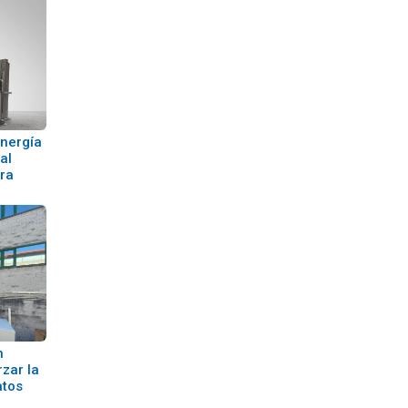
energía
al
ra
n
zar la
atos