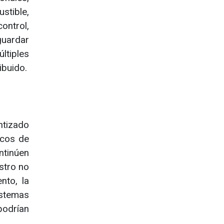
stible,
ontrol,
guardar
ltiples
ibuido.
ntizado
icos de
ntinúen
istro no
nto, la
istemas
podrían