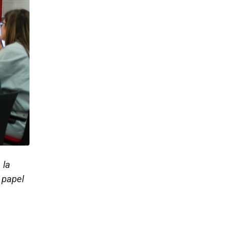
 la
l papel