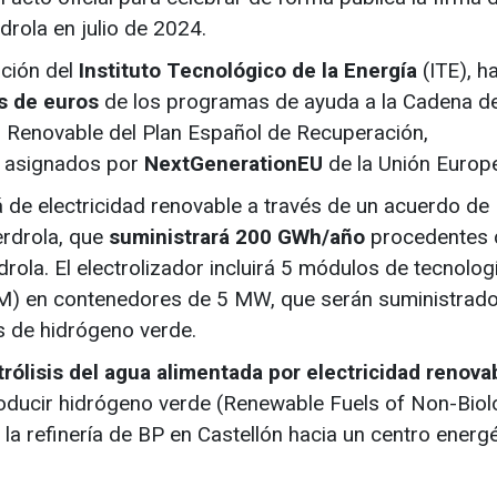
rdrola en julio de 2024.
ación del
Instituto Tecnológico de la Energía
(ITE), h
s de euros
de los programas de ayuda a la Cadena de
 Renovable del Plan Español de Recuperación,
s asignados por
NextGenerationEU
de la Unión Europ
 de electricidad renovable a través de un acuerdo de
erdrola, que
suministrará 200 GWh/año
procedentes 
rola. El electrolizador incluirá 5 módulos de tecnolog
M) en contenedores de 5 MW, que serán suministrad
s de hidrógeno verde.
trólisis del agua alimentada por electricidad renova
oducir hidrógeno verde (Renewable Fuels of Non-Biol
 la refinería de BP en Castellón hacia un centro energ