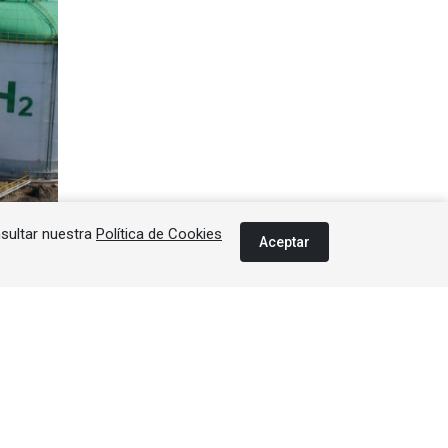
nsultar nuestra
Política de Cookies
Aceptar
mente
leaSoft
eno