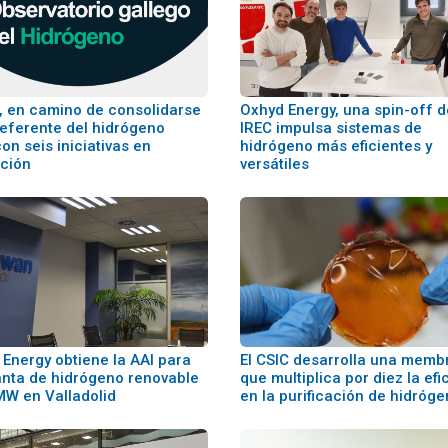
a, en camino de consolidarse
Oxhyd Energy, una spin-off d
eferente del hidrógeno
IREC impulsa sistemas de
on seis iniciativas en
hidrógeno más eficientes y
ación
versátiles
 Energy obtiene la AAI para
El CSIC desarrolla una memb
anta de hidrógeno renovable
que multiplica por diez la efi
MW en Valladolid
en la purificación de hidróg