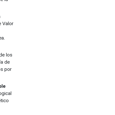
a
 Valor
ea.
de los
ía de
os por
ble
ogical
ético