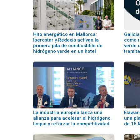
Hito energético en Mallorca:
Galici
Iberostar y Redexis activan la
como r
primera pila de combustible de
verde c
hidrógeno verde en un hotel
tramit
La industria europea lanza una
Elawan
alianza para acelerar el hidrógeno
una pl
limpio y reforzar la competitividad
de 15 