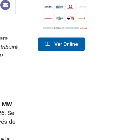
ara
Ver Online
ribuirá
BP
5 MW
26. Se
vés de
e la