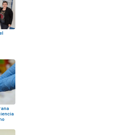
el
rana
ciencia
eno