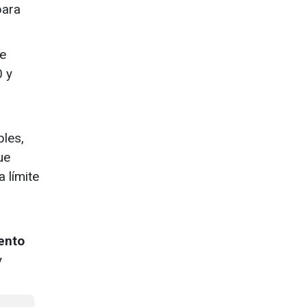
para
ue
0 y
bles,
ue
 límite
ento
y