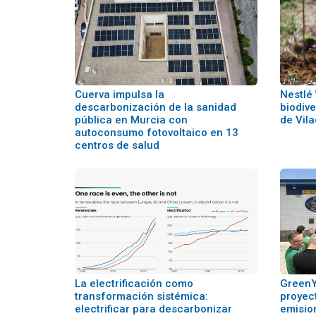
Cuerva impulsa la
Nestlé
descarbonización de la sanidad
biodive
pública en Murcia con
de Vil
autoconsumo fotovoltaico en 13
centros de salud
La electrificación como
GreenY
transformación sistémica:
proyec
electrificar para descarbonizar
emisio