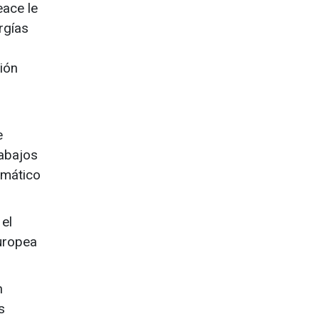
eace le
rgías
ión
e
rabajos
imático
 el
europea
n
s