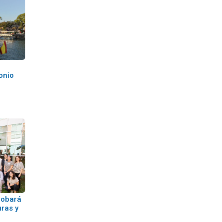
onio
%
robará
uras y