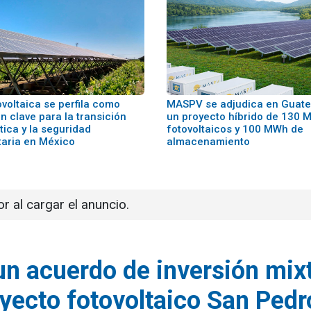
voltaica se perfila como
MASPV se adjudica en Guat
n clave para la transición
un proyecto híbrido de 130 
ica y la seguridad
fotovoltaicos y 100 MWh de
taria en México
almacenamiento
or al cargar el anuncio.
un acuerdo de inversión mix
oyecto fotovoltaico San Pedr