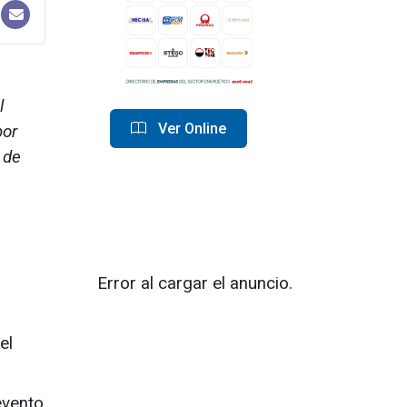
l
Ver Online
por
 de
Error al cargar el anuncio.
el
evento