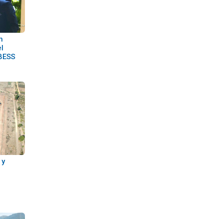
n
l
 BESS
 y