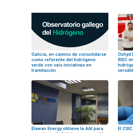
Galicia, en camino de consolidarse
Oxhyd 
como referente del hidrógeno
IREC i
verde con seis iniciativas en
hidróg
tramitación
versáti
Elawan Energy obtiene la AAI para
El CSI