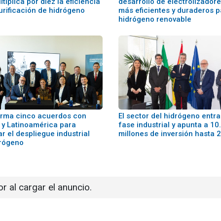
tiplica por diez la eficiencia
desarrollo de electrolizador
urificación de hidrógeno
más eficientes y duraderos p
hidrógeno renovable
irma cinco acuerdos con
El sector del hidrógeno entra
 y Latinoamérica para
fase industrial y apunta a 10
r el despliegue industrial
millones de inversión hasta 
drógeno
or al cargar el anuncio.