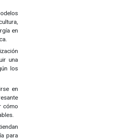
modelos
ultura,
rgía en
ca.
ización
uir una
gún los
irse en
resante
ar cómo
ables.
tiendan
ía para