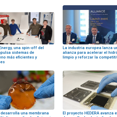
Energy, una spin-off del
La industria europea lanza u
mpulsa sistemas de
alianza para acelerar el hid
eno más eficientes y
limpio y reforzar la competit
les
C desarrolla una membrana
El proyecto HEDERA avanza e