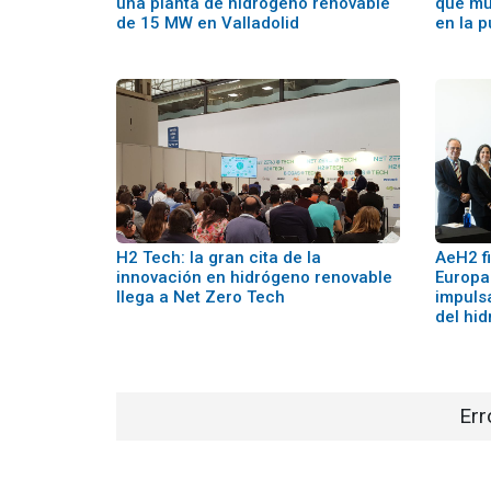
una planta de hidrógeno renovable
que mul
de 15 MW en Valladolid
en la p
H2 Tech: la gran cita de la
AeH2 f
innovación en hidrógeno renovable
Europa
llega a Net Zero Tech
impulsa
del hi
Err