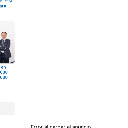
es PEM
ara
 en
.000
2030
Error al cargar el anuncio.