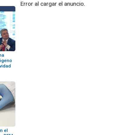
Error al cargar el anuncio.
na
rógeno
ividad
n el