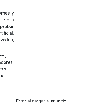
pymes y
 ello a
 probar
ificial,
ivados;
E+i,
adores,
tro
más
Error al cargar el anuncio.