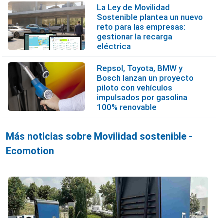
La Ley de Movilidad
Sostenible plantea un nuevo
reto para las empresas:
gestionar la recarga
eléctrica
Repsol, Toyota, BMW y
Bosch lanzan un proyecto
piloto con vehículos
impulsados por gasolina
100% renovable
Más noticias sobre Movilidad sostenible -
Ecomotion